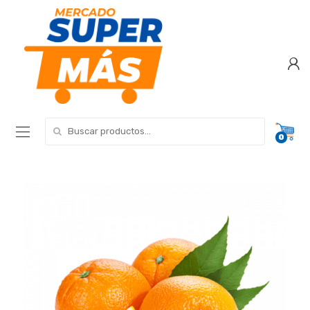
Search for:
0