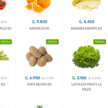
₲. 9.800
₲. 4.450
9.800
RUZ KG
NARANJA KG
BANANA KARAPE KG
Oferta
Oferta
Oferta
+
-
Kg.
+
-
Kg.
+
₲. 6.950
₲. 2.100
4.900
₲. 7.700
₲. 2.550
 KG
PAPA NEGRA KG
LECHUGA PIRATI x2
MAZO
+
-
Kg.
+
-
Un.
+