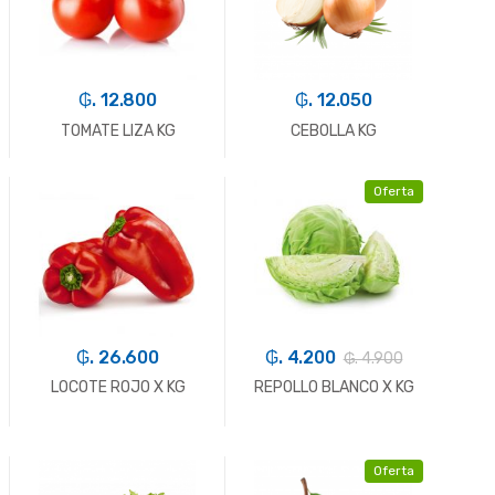
₲. 12.800
₲. 12.050
TOMATE LIZA KG
CEBOLLA KG
Oferta
-
Kg.
+
-
Kg.
+
₲. 26.600
₲. 4.200
₲. 4.900
LOCOTE ROJO X KG
REPOLLO BLANCO X KG
Oferta
-
Kg.
+
-
Kg.
+