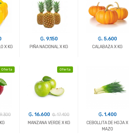
0
₲. 9.150
₲. 5.600
O X KG
PIÑA NACIONAL X KG
CALABAZA X KG
Oferta
Oferta
+
-
Kg.
+
-
Kg.
+
₲. 16.600
₲. 1.400
19.300
₲. 17.400
 KG
MANZANA VERDE X KG
CEBOLLITA DE HOJA X
MAZO