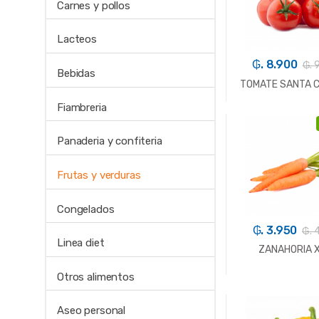
Carnes y pollos
Lacteos
₲. 8.900
₲. 
Bebidas
TOMATE SANTA C
Fiambreria
-
Kg.
Panaderia y confiteria
Frutas y verduras
Congelados
₲. 3.950
₲. 
Linea diet
ZANAHORIA X
Otros alimentos
-
Kg.
Aseo personal