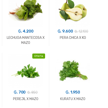
₲. 4.200
₲. 9.600
₲. 12.100
LECHUGA MANTECOSA X
PERA CHICA X KG
MAZO
Oferta
-
Un.
+
-
Kg.
+
₲. 700
₲. 1.950
₲. 850
PEREJIL X MAZO
KURATU X MAZO