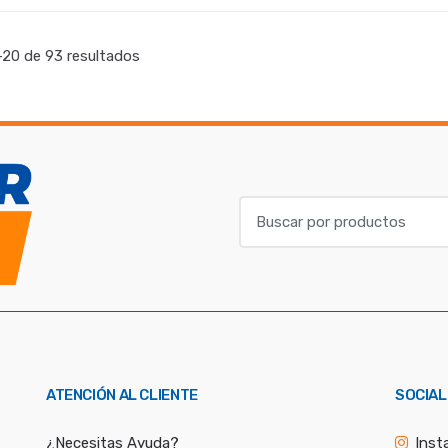
+
-
Kg.
+
-
Un.
+
20 de 93 resultados
B
u
s
c
a
r
p
o
ATENCIÓN AL CLIENTE
SOCIAL
r
:
¿Necesitas Ayuda?
Inst