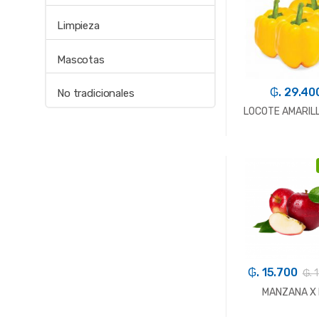
Limpieza
Mascotas
₲. 29.40
No tradicionales
LOCOTE AMARILL
-
Kg.
₲. 15.700
₲. 
MANZANA X