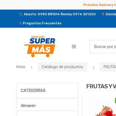
Próximo Delivery 
Abasto: 0983 881514 Ñemby 0974 301200
Dónde
Preguntas Frecuentes
B
u
s
c
Inicio
Catálogo de productos
FRUTA
a
r
p
FRUTAS Y 
o
CATEGORÍAS
r
:
Almacen