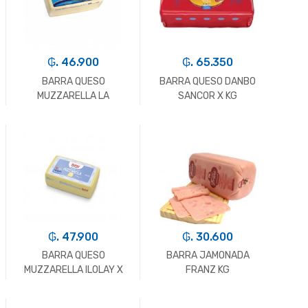
₲. 46.900
₲. 65.350
BARRA QUESO
BARRA QUESO DANBO
MUZZARELLA LA
SANCOR X KG
PAULINA X KG
-
Kg.
+
-
Kg.
+
₲. 47.900
₲. 30.600
BARRA QUESO
BARRA JAMONADA
MUZZARELLA ILOLAY X
FRANZ KG
KG