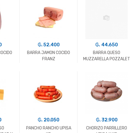
+
-
Kg.
+
-
Kg.
+
0
₲. 52.400
₲. 44.650
COCIDO
BARRA JAMON COCIDO
BARRA QUESO
FRANZ
MUZZARELLA POZZALET
X KG
+
-
Kg.
+
-
Kg.
+
0
₲. 20.050
₲. 32.900
SO
PANCHO RANCHO UPISA
CHORIZO PARRILLERO