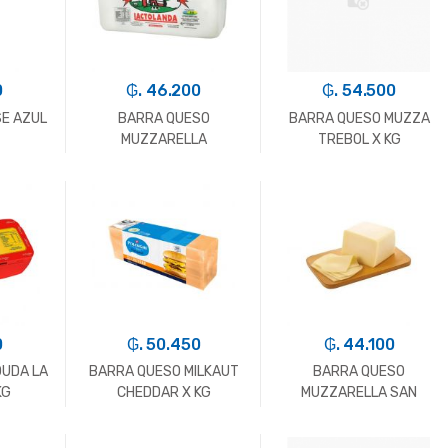
0
₲. 46.200
₲. 54.500
E AZUL
BARRA QUESO
BARRA QUESO MUZZA
MUZZARELLA
TREBOL X KG
LACTOLANDA X KG
+
-
Kg.
+
-
Kg.
+
0
₲. 50.450
₲. 44.100
OUDA LA
BARRA QUESO MILKAUT
BARRA QUESO
KG
CHEDDAR X KG
MUZZARELLA SAN
CRISTOBAL X KG