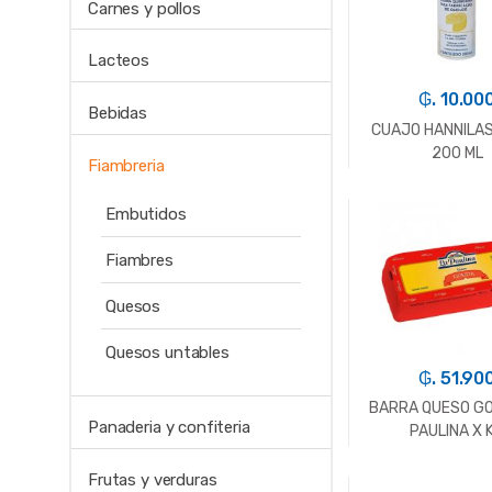
Carnes y pollos
Lacteos
₲. 10.00
Bebidas
CUAJO HANNILAS
200 ML
Fiambreria
Embutidos
-
Un.
Fiambres
Quesos
Quesos untables
₲. 51.90
BARRA QUESO G
Panaderia y confiteria
PAULINA X 
Frutas y verduras