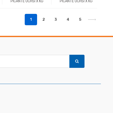
PICANTE OCHSI X KG
PICANTE OCHSI X KG
-
Kg.
+
-
Kg.
+
1
2
3
4
5