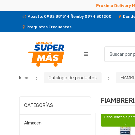
Próximo Delivery 
Abasto: 0983 881514 Ñemby 0974 301200
Dónde
Preguntas Frecuentes
B
u
s
c
Inicio
Catálogo de productos
FIAMB
a
r
p
FIAMBRER
o
CATEGORÍAS
r
:
Descuentos a part
Almacen
u