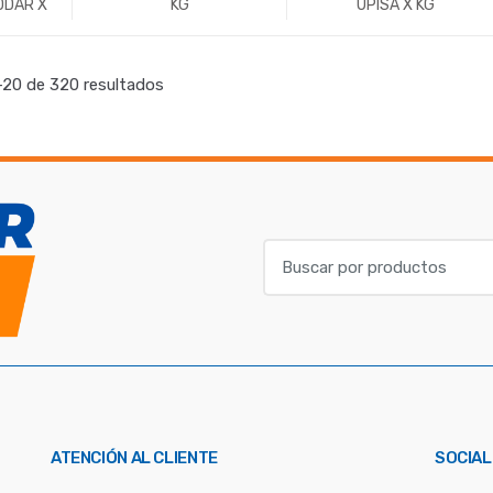
DDAR X
KG
UPISA X KG
+
-
Kg.
+
-
Kg.
+
20 de 320 resultados
B
u
s
c
a
r
p
o
ATENCIÓN AL CLIENTE
SOCIAL
r
: