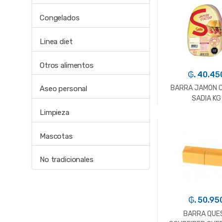
-
Kg.
Congelados
Linea diet
Otros alimentos
₲. 40.45
BARRA JAMON 
Aseo personal
SADIA KG
Limpieza
-
Kg.
Mascotas
No tradicionales
₲. 50.95
BARRA QUE