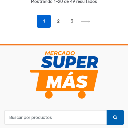
Mostrando 1–20 de 49 resultados
1
2
3
B
u
s