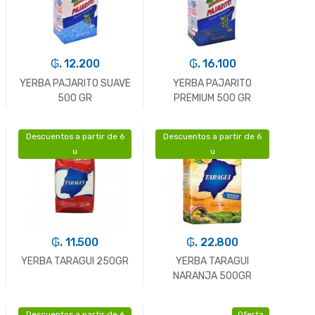
₲. 12.200
₲. 16.100
YERBA PAJARITO SUAVE
YERBA PAJARITO
500 GR
PREMIUM 500 GR
Descuentos a partir de 6
Descuentos a partir de 6
-
Un.
+
-
Un.
+
u
u
₲. 11.500
₲. 22.800
YERBA TARAGUI 250GR
YERBA TARAGUI
NARANJA 500GR
Descuentos a partir de 6
Oferta