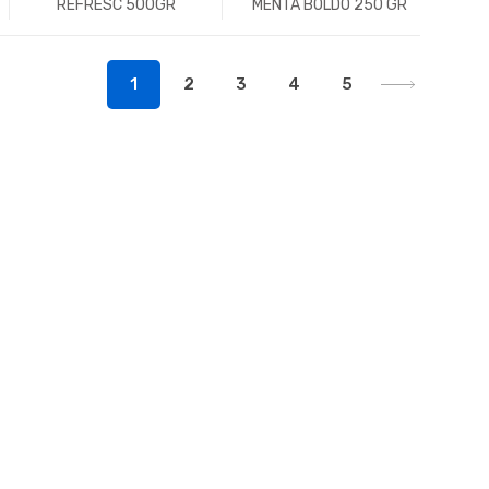
REFRESC 500GR
MENTA BOLDO 250 GR
-
Un.
+
-
Un.
+
1
2
3
4
5