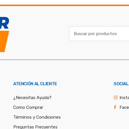
B
u
s
c
a
r
p
o
ATENCIÓN AL CLIENTE
SOCIAL
r
:
¿Necesitas Ayuda?
Inst
Como Comprar
Fac
Términos y Condiciones
Preguntas Frecuentes