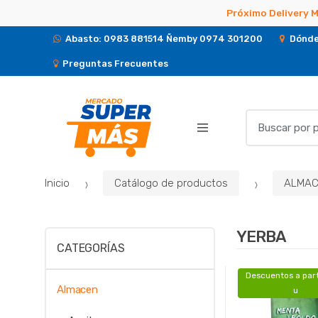
Próximo Delivery 
Abasto: 0983 881514 Ñemby 0974 301200
Dónde
Preguntas Frecuentes
B
u
s
c
Inicio
Catálogo de productos
ALMAC
a
r
p
YERBA
o
CATEGORÍAS
r
:
Descuentos a part
Almacen
u