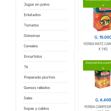
-
Un.
Jugos en polvo
u
Enlatados
Tomates
Golosinas
₲. 15.00
YERBA MATE CA
Cereales
X 1 KG
Encurtidos
Descuentos a part
-
Un.
Té
u
Preparado postres
Quesos rallados
Sales
₲. 6.60
YERBA CAMPESIN
Sopas y caldos