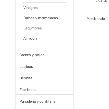
250 GR
Vinagres
-
Un.
Dulces y mermeladas
Mostrando 1–
Legumbres
Almidon
Carnes y pollos
Lacteos
Bebidas
Fiambreria
Panaderia y confiteria