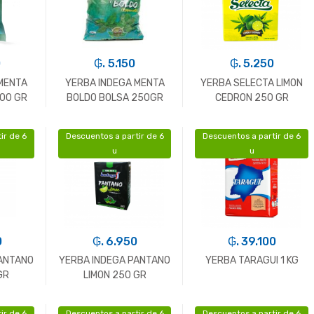
0
₲. 5.150
₲. 5.250
MENTA
YERBA INDEGA MENTA
YERBA SELECTA LIMON
00 GR
BOLDO BOLSA 250GR
CEDRON 250 GR
ir de 6
Descuentos a partir de 6
Descuentos a partir de 6
+
-
Un.
+
-
Un.
+
u
u
0
₲. 6.950
₲. 39.100
ANTANO
YERBA INDEGA PANTANO
YERBA TARAGUI 1 KG
GR
LIMON 250 GR
ir de 6
Descuentos a partir de 6
Descuentos a partir de 6