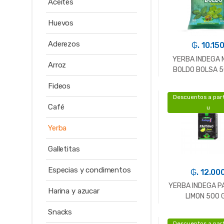
Aceites
Huevos
Aderezos
₲. 10.15
YERBA INDEGA 
Arroz
BOLDO BOLSA 5
Fideos
Descuentos a part
-
Un.
Café
u
Yerba
Galletitas
Especias y condimentos
₲. 12.00
YERBA INDEGA P
Harina y azucar
LIMON 500 
Snacks
Descuentos a part