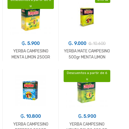
-
Un.
+
-
Un.
+
u
₲. 5.900
₲. 9.000
₲. 10.600
YERBA CAMPESINO
YERBA MATE CAMPESINO
MENTA LIMON 250GR
500gr MENTA LIMON
Descuentos a partir de 6
-
Un.
+
-
Un.
+
u
₲. 10.800
₲. 5.900
YERBA CAMPESINO
YERBA CAMPESINO