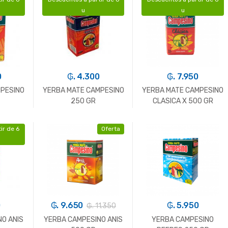
+
-
Un.
+
-
Un.
+
u
u
0
₲. 4.300
₲. 7.950
MPESINO
YERBA MATE CAMPESINO
YERBA MATE CAMPESINO
250 GR
CLASICA X 500 GR
ir de 6
Oferta
+
-
Un.
+
-
Un.
+
0
₲. 9.650
₲. 5.950
₲. 11.350
O ANIS
YERBA CAMPESINO ANIS
YERBA CAMPESINO