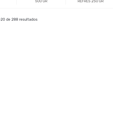
500 GR
REFRES 250 GR
+
-
Un.
+
-
Un.
+
20 de 288 resultados