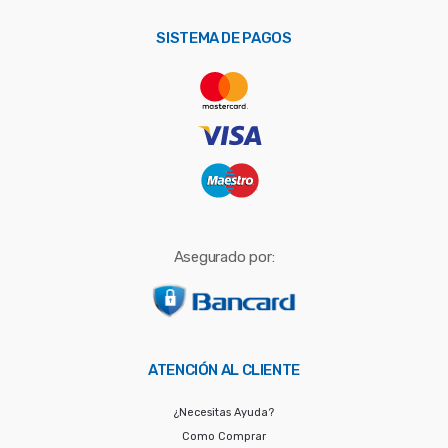
p
o
SISTEMA DE PAGOS
r
:
Asegurado por:
ATENCIÓN AL CLIENTE
¿Necesitas Ayuda?
Como Comprar