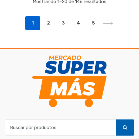
Mostrando 1–20 de 146 resultados
1
2
3
4
5
B
u
s