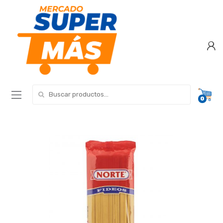
Search for:
0