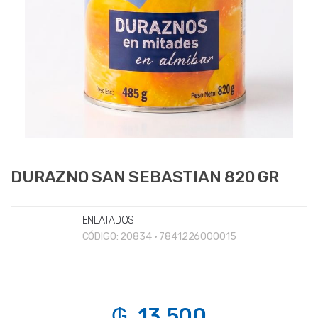
DURAZNO SAN SEBASTIAN 820 GR
ENLATADOS
CÓDIGO:
20834 • 7841226000015
₲. 13.500