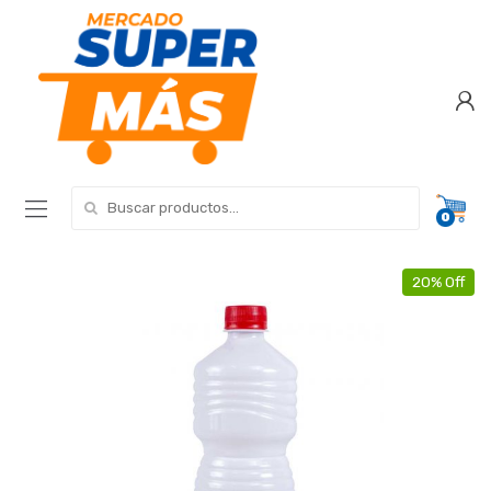
Search for:
0
20% Off