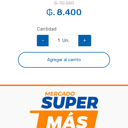
₲. 10.550
₲. 8.400
Cantidad
-
Un.
+
Agregar al carrito