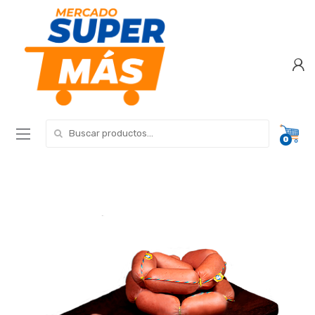
Search for:
0