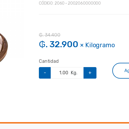
CÓDIGO:
2060 • 2002060000000
₲. 34.400
₲. 32.900
× Kilogramo
Cantidad
Ag
-
Kg.
+