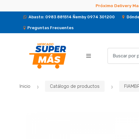
Próximo Delivery Ma
Abasto: 0983 881514 Ñemby 0974 301200
Dónde
Preguntas Frecuentes
B
u
s
c
a
Inicio
Catálogo de productos
FIAMB
r
p
o
r
: