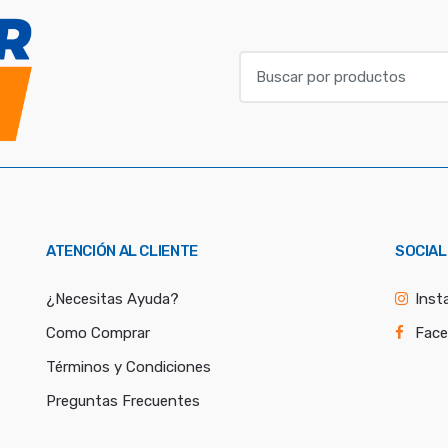
B
u
s
c
a
r
p
o
ATENCIÓN AL CLIENTE
SOCIAL
r
:
¿Necesitas Ayuda?
Inst
Como Comprar
Fac
Términos y Condiciones
Preguntas Frecuentes