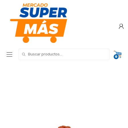
Search for:
0