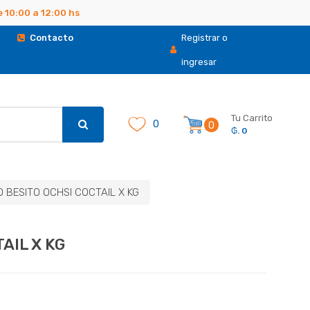
 10:00 a 12:00 hs
.
Contacto
Registrar o
ingresar
Tu Carrito
0
0
₲. 0
 BESITO OCHSI COCTAIL X KG
AIL X KG