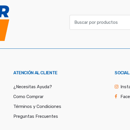
B
u
s
c
a
r
p
o
ATENCIÓN AL CLIENTE
SOCIAL
r
:
¿Necesitas Ayuda?
Inst
Como Comprar
Fac
Términos y Condiciones
Preguntas Frecuentes