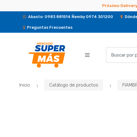
Próximo Delivery
Abasto: 0983 881514 Ñemby 0974 301200
Dónde
Preguntas Frecuentes
B
u
s
c
a
Inicio
Catálogo de productos
FIAMB
r
p
o
r
: