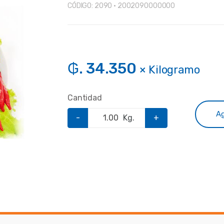
CÓDIGO:
2090 • 2002090000000
₲. 34.350
× Kilogramo
Cantidad
Ag
-
Kg.
+