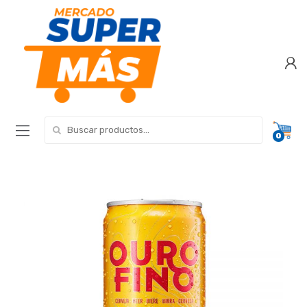
Search for:
0