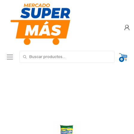
Search for:
0