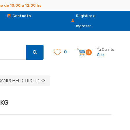
 de 10:00 a 12:00 hs
.
Contacto
Registrar o
ingresar
Tu Carrito
0
0
₲. 0
AMPOBELO TIPO II 1 KG
 KG