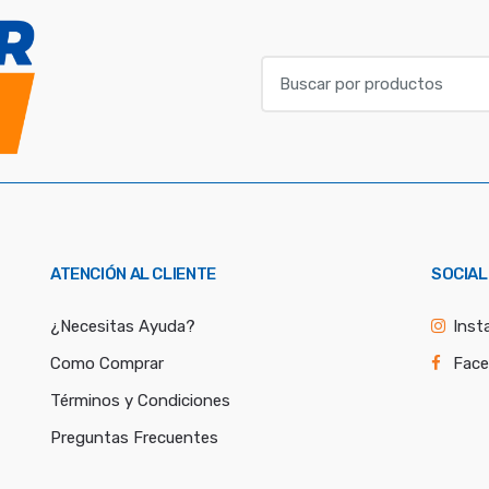
B
u
s
c
a
r
p
o
ATENCIÓN AL CLIENTE
SOCIAL
r
:
¿Necesitas Ayuda?
Inst
Como Comprar
Fac
Términos y Condiciones
Preguntas Frecuentes