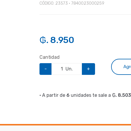
CÓDIGO:
23573 • 7840023000259
₲. 8.950
Cantidad
Agr
-
Un.
+
• A partir de
6
unidades te sale a
₲. 8.503