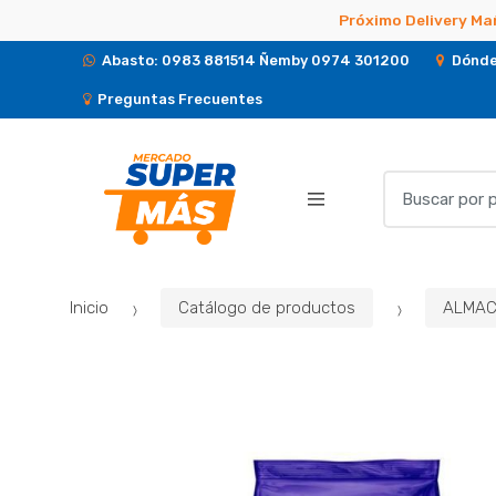
Próximo Delivery Ma
Abasto: 0983 881514 Ñemby 0974 301200
Dónde
Preguntas Frecuentes
B
u
s
c
a
Inicio
Catálogo de productos
ALMAC
r
p
o
r
: