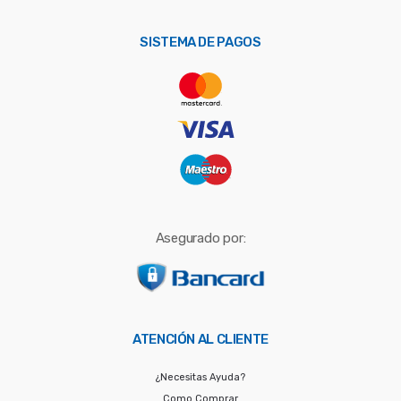
p
o
SISTEMA DE PAGOS
r
:
Asegurado por:
ATENCIÓN AL CLIENTE
¿Necesitas Ayuda?
Como Comprar