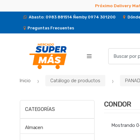
Próximo Delivery Mañ
Abasto: 0983 881514 Ñemby 0974 301200
Dónde
Preguntas Frecuentes
B
u
s
c
Inicio
Catálogo de productos
PANADE
a
r
p
CONDOR
o
CATEGORÍAS
r
:
Mostrando 0–
Almacen