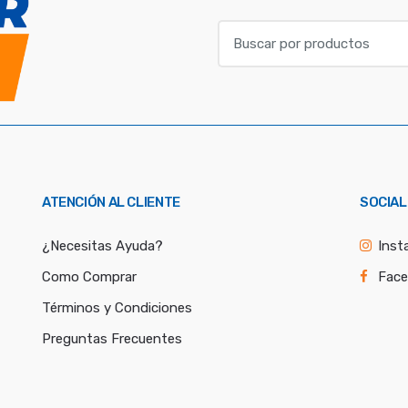
B
u
s
c
a
r
p
o
ATENCIÓN AL CLIENTE
SOCIAL
r
:
¿Necesitas Ayuda?
Inst
Como Comprar
Fac
Términos y Condiciones
Preguntas Frecuentes