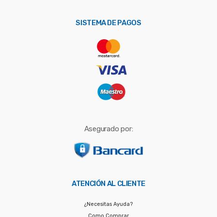
p
o
SISTEMA DE PAGOS
r
:
Asegurado por:
ATENCIÓN AL CLIENTE
¿Necesitas Ayuda?
Como Comprar