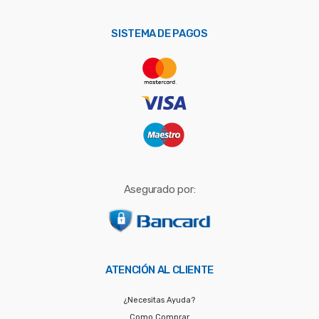
p
o
SISTEMA DE PAGOS
r
:
Asegurado por:
ATENCIÓN AL CLIENTE
¿Necesitas Ayuda?
Como Comprar