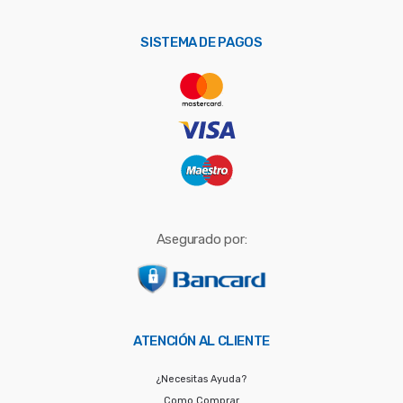
p
o
SISTEMA DE PAGOS
r
:
Asegurado por:
ATENCIÓN AL CLIENTE
¿Necesitas Ayuda?
Como Comprar