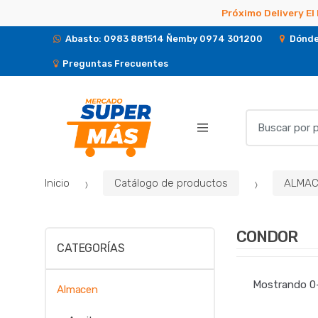
Próximo Delivery El 
Abasto: 0983 881514 Ñemby 0974 301200
Dónde
Preguntas Frecuentes
B
u
s
c
Inicio
Catálogo de productos
ALMAC
a
r
p
CONDOR
o
CATEGORÍAS
r
:
Mostrando 0–
Almacen