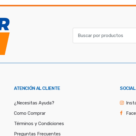
B
u
s
c
a
r
p
o
ATENCIÓN AL CLIENTE
SOCIAL
r
:
¿Necesitas Ayuda?
Inst
Como Comprar
Fac
Términos y Condiciones
Preguntas Frecuentes