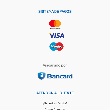
p
o
SISTEMA DE PAGOS
r
:
Asegurado por:
ATENCIÓN AL CLIENTE
¿Necesitas Ayuda?
Como Comprar