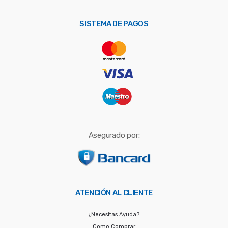
p
o
SISTEMA DE PAGOS
r
:
Asegurado por:
ATENCIÓN AL CLIENTE
¿Necesitas Ayuda?
Como Comprar